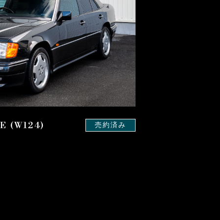
E (W124)
売約済み