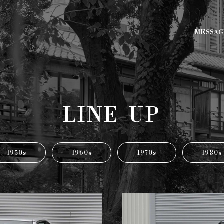
MESSAG
LINE-UP
1950s
1960s
1970s
1980s